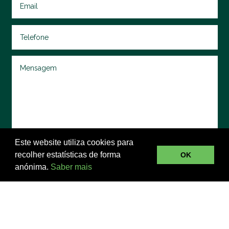
Este website utiliza cookies para
Concordo e aceito a
Política de Privacidade
recolher estatísticas de forma
OK
anónima.
Saber mais
Enviar