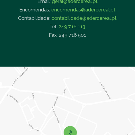
Email:
geral@adercereal.pt
Encomendas:
encomendas@adercereal.pt
Contabilidade:
contabilidade@adercereal.pt
Tel:
249 716 113
Fax: 249 716 501
