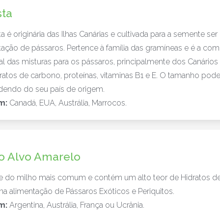
sta
ta é originária das Ilhas Canárias e cultivada para a semente ser
ação de pássaros. Pertence à família das gramíneas e é a c
al das misturas para os pássaros, principalmente dos Canários 
atos de carbono, proteínas, vitaminas B1 e E. O tamanho pode 
endo do seu país de origem.
m:
Canadá, EUA, Austrália, Marrocos.
o Alvo Amarelo
se do milho mais comum e contém um alto teor de Hidratos de
na alimentação de Pássaros Exóticos e Periquitos.
m:
Argentina, Austrália, França ou Ucrânia.