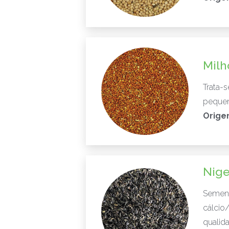
Milh
Trata-
pequen
Orige
Nige
Sement
cálcio
qualid