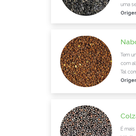
uma se
Orige
Nab
Tem um
com al
Tal co
Orige
Colz
É mais