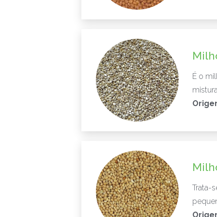
Milh
É o mi
mistura
Orige
Milh
Trata-
pequen
Orige