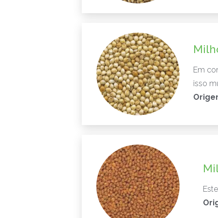
Milh
Em com
isso m
Orige
Mi
Este
Ori