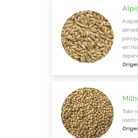
Alpi
A alpis
aliment
princip
em hidr
depend
Orige
Milh
Trata-
usado 
Orige