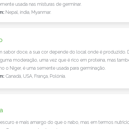
mente usada nas misturas de germinar.
m:
Nepal, índia, Myanmar.
o
 sabor doce, a sua cor depende do local onde é produzido. 
guma moderação, uma vez que é rico em proteína, mas tam
mo o Niger, é uma semente usada para germinação.
m:
Canadá, USA, França, Polónia.
a
 escuro e mais amargo do que o nabo, mas em termos nutricio