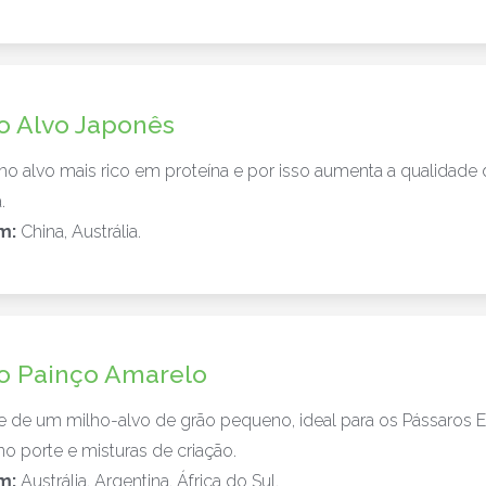
o Alvo Japonês
lho alvo mais rico em proteína e por isso aumenta a qualidade
.
m:
China, Austrália.
o Painço Amarelo
se de um milho-alvo de grão pequeno, ideal para os Pássaros 
o porte e misturas de criação.
m:
Austrália, Argentina, África do Sul.