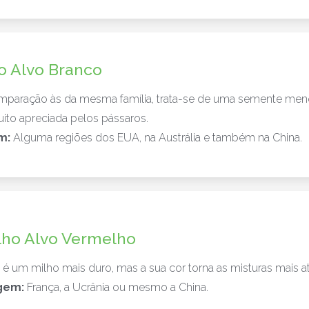
o Alvo Branco
paração às da mesma família, trata-se de uma semente meno
uito apreciada pelos pássaros.
m:
Alguma regiões dos EUA, na Austrália e também na China.
lho Alvo Vermelho
 é um milho mais duro, mas a sua cor torna as misturas mais at
gem:
França, a Ucrânia ou mesmo a China.